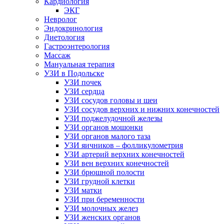
Кардиология
ЭКГ
Невролог
Эндокринология
Диетология
Гастроэнтерология
Массаж
Мануальная терапия
УЗИ в Подольске
УЗИ почек
УЗИ сердца
УЗИ сосудов головы и шеи
УЗИ сосудов верхних и нижних конечностей
УЗИ поджелудочной железы
УЗИ органов мошонки
УЗИ органов малого таза
УЗИ яичников – фолликулометрия
УЗИ артерий верхних конечностей
УЗИ вен верхних конечностей
УЗИ брюшной полости
УЗИ грудной клетки
УЗИ матки
УЗИ при беременности
УЗИ молочных желез
УЗИ женских органов