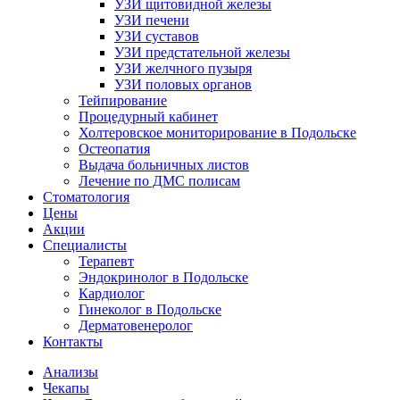
УЗИ щитовидной железы
УЗИ печени
УЗИ суставов
УЗИ предстательной железы
УЗИ желчного пузыря
УЗИ половых органов
Тейпирование
Процедурный кабинет
Холтеровское мониторирование в Подольске
Остеопатия
Выдача больничных листов
Лечение по ДМС полисам
Стоматология
Цены
Акции
Специалисты
Терапевт
Эндокринолог в Подольске
Кардиолог
Гинеколог в Подольске
Дерматовенеролог
Контакты
Анализы
Чекапы