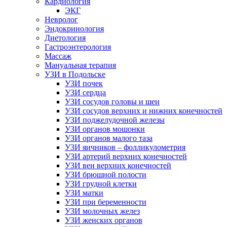
Кардиология
ЭКГ
Невролог
Эндокринология
Диетология
Гастроэнтерология
Массаж
Мануальная терапия
УЗИ в Подольске
УЗИ почек
УЗИ сердца
УЗИ сосудов головы и шеи
УЗИ сосудов верхних и нижних конечностей
УЗИ поджелудочной железы
УЗИ органов мошонки
УЗИ органов малого таза
УЗИ яичников – фолликулометрия
УЗИ артерий верхних конечностей
УЗИ вен верхних конечностей
УЗИ брюшной полости
УЗИ грудной клетки
УЗИ матки
УЗИ при беременности
УЗИ молочных желез
УЗИ женских органов