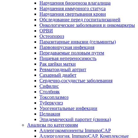
Нарушения биоценоза влагалища
Нарушения иммунного статуса
Нарушения свертывания крови
Обследование перед госпитализацией
Онкологические заболевания и онкомаркеры
ОРВИ
Остеопороз
Паразитарные инвазии (гельминты)
Парвовирусная инфекция
Передаваемые половым путем
Пищевая непереносимость
Рак шейки матки
Ревматоидный артрит
Сахарный диабет
Сердечно-сосудистые заболевания
Сифилис
Столбняк
Токсоплазмоз
Туберкулез
Урогенитальные инфекции
Целиакия
Эпидемический паротит (свинка)
Анализы по категориям
Аллергокомпоненты ImmunoCAP
Аллергология. ImmunoCAP. Комплексные