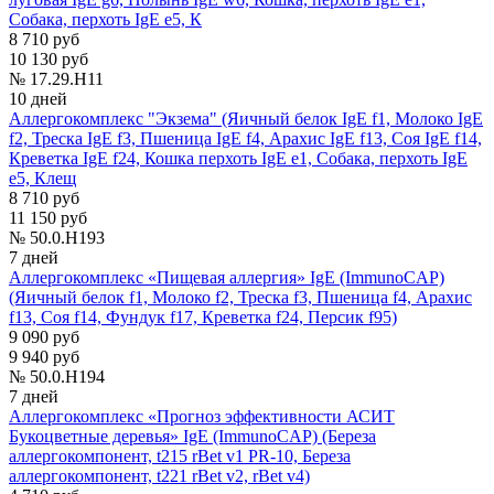
Собака, перхоть IgE е5, К
8 710 руб
10 130 руб
№ 17.29.H11
10 дней
Аллергокомплекс "Экзема" (Яичный белок IgE f1, Молоко IgE
f2, Треска IgE f3, Пшеница IgE f4, Арахис IgE f13, Соя IgE f14,
Креветка IgE f24, Кошка перхоть IgE е1, Собака, перхоть IgE
е5, Клещ
8 710 руб
11 150 руб
№ 50.0.H193
7 дней
Аллергокомплекс «Пищевая аллергия» IgE (ImmunoCAP)
(Яичный белок f1, Молоко f2, Треска f3, Пшеница f4, Арахис
f13, Соя f14, Фундук f17, Креветка f24, Персик f95)
9 090 руб
9 940 руб
№ 50.0.H194
7 дней
Аллергокомплекс «Прогноз эффективности АСИТ
Букоцветные деревья» IgE (ImmunoCAP) (Береза
аллергокомпонент, t215 rBet v1 PR-10, Береза
аллергокомпонент, t221 rBet v2, rBet v4)