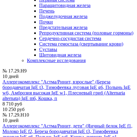
Паращитовидная железа
Печень
Поджелудочная железа
Почки
Предстательная железа
Репродуктивная система (половые гормоны)
Сердечно-сосудистая система
Система гемостаза (свертывание крови)
Суставы
Щитовидная железа
Комплексные исследования
№ 17.29.H9
10 дней
Аллергокомплекс "Астма/Ринит, взрослые" (Береза
бородавчатая IgE t3, Тимофеевка луговая IgE g6, Полынь IgE
w6, Амброзия высокая IgE w1, Плесневый гриб (Alternaria
alternata) IgE m6, Кошка, п
8 710 руб
10 250 руб
№ 17.29.H10
10 дней
Аллергокомплекс "Астма/Ринит, дети" (Яичный белок IgE f1,
Молоко IgE f2, Береза бородавчатая IgE t3, Тимофеевка
луговая IgE g6, Полынь IgE w6, Кошка, перхоть IgE е1,