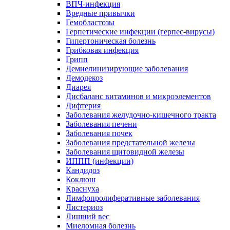
ВПЧ-инфекция
Вредные привычки
Гемобластозы
Герпетические инфекции (герпес-вирусы)
Гипертоническая болезнь
Грибковая инфекция
Грипп
Демиелинизирующие заболевания
Демодекоз
Диарея
Дисбаланс витаминов и микроэлементов
Дифтерия
Заболевания желудочно-кишечного тракта
Заболевания печени
Заболевания почек
Заболевания предстательной железы
Заболевания щитовидной железы
ИППП (инфекции)
Кандидоз
Коклюш
Краснуха
Лимфопролиферативные заболевания
Листериоз
Лишний вес
Миеломная болезнь