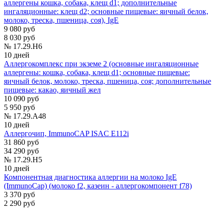
аллергены кошка, собака, клещ d1; дополнительные
ингаляционные: клещ d2; основные пищевые: яичный белок,
молоко, треска, пшеница, соя), IgE
9 080 руб
8 030 руб
№ 17.29.H6
10 дней
Аллергокомплекс при экземе 2 (основные ингаляционные
аллергены: кошка, собака, клещ d1; основные пищевые:
яичный белок, молоко, треска, пшеница, соя; дополнительные
пищевые: какао, яичный жел
10 090 руб
5 950 руб
№ 17.29.A48
10 дней
Аллергочип, ImmunoCAP ISAC E112i
31 860 руб
34 290 руб
№ 17.29.H5
10 дней
Компонентная диагностика аллергии на молоко IgE
(ImmunoCap) (молоко f2, казеин - аллергокомпонент f78)
3 370 руб
2 290 руб