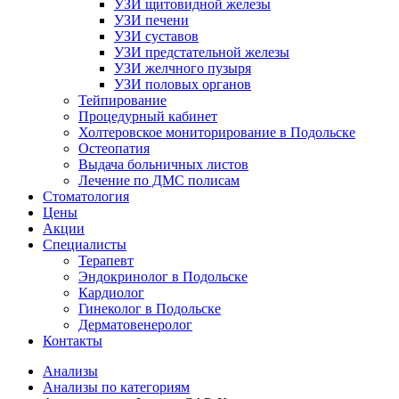
УЗИ щитовидной железы
УЗИ печени
УЗИ суставов
УЗИ предстательной железы
УЗИ желчного пузыря
УЗИ половых органов
Тейпирование
Процедурный кабинет
Холтеровское мониторирование в Подольске
Остеопатия
Выдача больничных листов
Лечение по ДМС полисам
Стоматология
Цены
Акции
Специалисты
Терапевт
Эндокринолог в Подольске
Кардиолог
Гинеколог в Подольске
Дерматовенеролог
Контакты
Анализы
Анализы по категориям