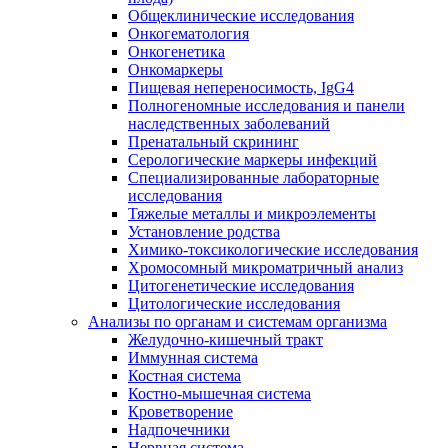
Общеклинические исследования
Онкогематология
Онкогенетика
Онкомаркеры
Пищевая непереносимость, IgG4
Полногеномные исследования и панели
наследственных заболеваний
Пренатальный скрининг
Серологические маркеры инфекций
Специализированные лабораторные
исследования
Тяжелые металлы и микроэлементы
Установление родства
Химико-токсикологические исследования
Хромосомный микроматричный анализ
Цитогенетические исследования
Цитологические исследования
Анализы по органам и системам организма
Желудочно-кишечный тракт
Иммунная система
Костная система
Костно-мышечная система
Кроветворение
Надпочечники
Нервная система