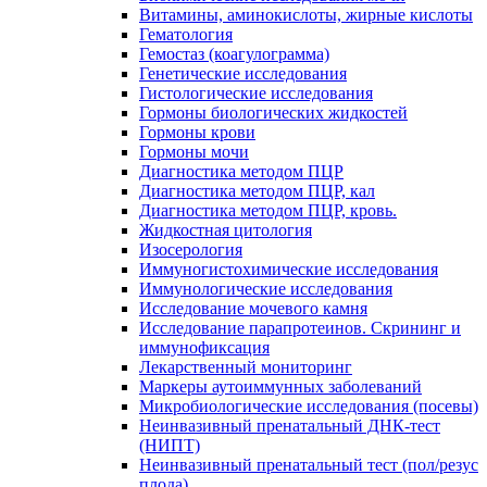
Витамины, аминокислоты, жирные кислоты
Гематология
Гемостаз (коагулограмма)
Генетические исследования
Гистологические исследования
Гормоны биологических жидкостей
Гормоны крови
Гормоны мочи
Диагностика методом ПЦР
Диагностика методом ПЦР, кал
Диагностика методом ПЦР, кровь.
Жидкостная цитология
Изосерология
Иммуногистохимические исследования
Иммунологические исследования
Исследование мочевого камня
Исследование парапротеинов. Скрининг и
иммунофиксация
Лекарственный мониторинг
Маркеры аутоиммунных заболеваний
Микробиологические исследования (посевы)
Неинвазивный пренатальный ДНК-тест
(НИПТ)
Неинвазивный пренатальный тест (пол/резус
плода)