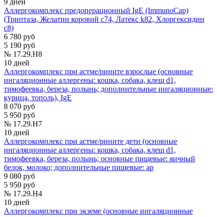
9 дней
Аллергокомплекс предоперационный IgE (ImmunoCap)
(Триптаза, Желатин коровий с74, Латекс k82, Хлоргексидин
с8)
6 780 руб
5 190 руб
№ 17.29.H8
10 дней
Аллергокомплекс при астме/рините взрослые (основные
ингаляционные аллергены: кошка, собака, клещ d1,
тимофеевка, береза, полынь; дополнительные ингаляционные:
курица, тополь), IgE
8 070 руб
5 950 руб
№ 17.29.H7
10 дней
Аллергокомплекс при астме/рините дети (основные
ингаляционные аллергены: кошка, собака, клещ d1,
тимофеевка, береза, полынь; основные пищевые: яичный
белок, молоко; дополнительные пищевые: ар
9 080 руб
5 950 руб
№ 17.29.H4
10 дней
Аллергокомплекс при экземе (основные ингаляционные