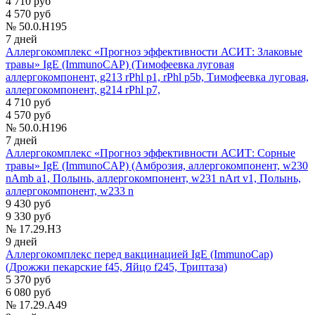
4 710 руб
4 570 руб
№ 50.0.H195
7 дней
Аллергокомплекс «Прогноз эффективности АСИТ: Злаковые
травы» IgE (ImmunoCAP) (Тимофеевка луговая
аллергокомпонент, g213 rPhl p1, rPhl p5b, Тимофеевка луговая,
аллергокомпонент, g214 rPhl p7,
4 710 руб
4 570 руб
№ 50.0.H196
7 дней
Аллергокомплекс «Прогноз эффективности АСИТ: Сорные
травы» IgE (ImmunoCAP) (Амброзия, аллергокомпонент, w230
nAmb a1, Полынь, аллергокомпонент, w231 nArt v1, Полынь,
аллергокомпонент, w233 n
9 430 руб
9 330 руб
№ 17.29.H3
9 дней
Аллергокомплекс перед вакцинацией IgE (ImmunoCap)
(Дрожжи пекарские f45, Яйцо f245, Триптаза)
5 370 руб
6 080 руб
№ 17.29.A49