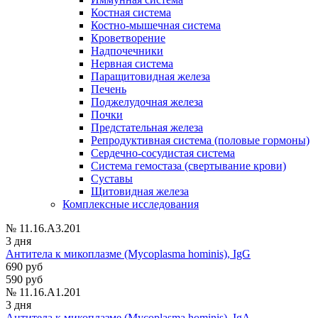
Костная система
Костно-мышечная система
Кроветворение
Надпочечники
Нервная система
Паращитовидная железа
Печень
Поджелудочная железа
Почки
Предстательная железа
Репродуктивная система (половые гормоны)
Сердечно-сосудистая система
Система гемостаза (свертывание крови)
Суставы
Щитовидная железа
Комплексные исследования
№ 11.16.A3.201
3 дня
Антитела к микоплазме (Mycoplasma hominis), IgG
690 руб
590 руб
№ 11.16.A1.201
3 дня
Антитела к микоплазме (Mycoplasma hominis), IgА