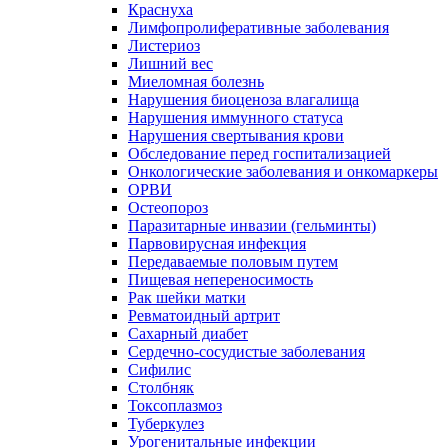
Краснуха
Лимфопролиферативные заболевания
Листериоз
Лишний вес
Миеломная болезнь
Нарушения биоценоза влагалища
Нарушения иммунного статуса
Нарушения свертывания крови
Обследование перед госпитализацией
Онкологические заболевания и онкомаркеры
ОРВИ
Остеопороз
Паразитарные инвазии (гельминты)
Парвовирусная инфекция
Передаваемые половым путем
Пищевая непереносимость
Рак шейки матки
Ревматоидный артрит
Сахарный диабет
Сердечно-сосудистые заболевания
Сифилис
Столбняк
Токсоплазмоз
Туберкулез
Урогенитальные инфекции