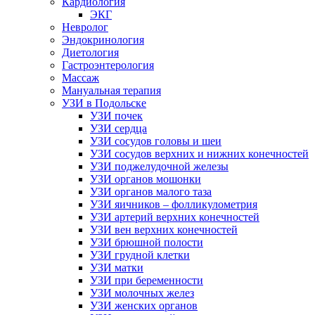
Кардиология
ЭКГ
Невролог
Эндокринология
Диетология
Гастроэнтерология
Массаж
Мануальная терапия
УЗИ в Подольске
УЗИ почек
УЗИ сердца
УЗИ сосудов головы и шеи
УЗИ сосудов верхних и нижних конечностей
УЗИ поджелудочной железы
УЗИ органов мошонки
УЗИ органов малого таза
УЗИ яичников – фолликулометрия
УЗИ артерий верхних конечностей
УЗИ вен верхних конечностей
УЗИ брюшной полости
УЗИ грудной клетки
УЗИ матки
УЗИ при беременности
УЗИ молочных желез
УЗИ женских органов