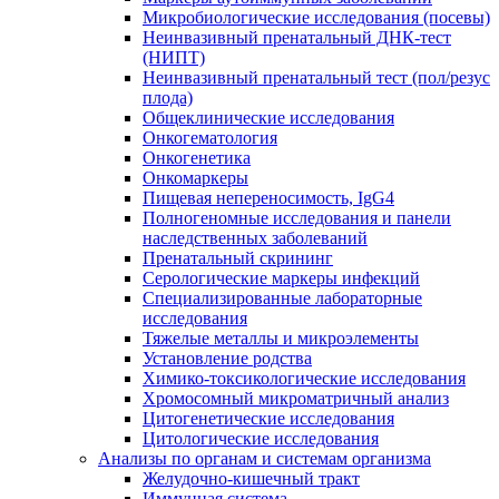
Микробиологические исследования (посевы)
Неинвазивный пренатальный ДНК-тест
(НИПТ)
Неинвазивный пренатальный тест (пол/резус
плода)
Общеклинические исследования
Онкогематология
Онкогенетика
Онкомаркеры
Пищевая непереносимость, IgG4
Полногеномные исследования и панели
наследственных заболеваний
Пренатальный скрининг
Серологические маркеры инфекций
Специализированные лабораторные
исследования
Тяжелые металлы и микроэлементы
Установление родства
Химико-токсикологические исследования
Хромосомный микроматричный анализ
Цитогенетические исследования
Цитологические исследования
Анализы по органам и системам организма
Желудочно-кишечный тракт
Иммунная система