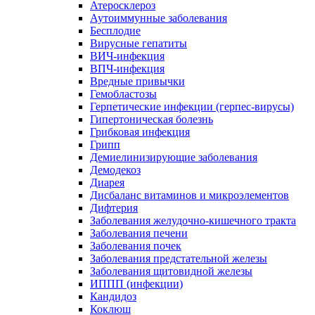
Атеросклероз
Аутоиммунные заболевания
Бесплодие
Вирусные гепатиты
ВИЧ-инфекция
ВПЧ-инфекция
Вредные привычки
Гемобластозы
Герпетические инфекции (герпес-вирусы)
Гипертоническая болезнь
Грибковая инфекция
Грипп
Демиелинизирующие заболевания
Демодекоз
Диарея
Дисбаланс витаминов и микроэлементов
Дифтерия
Заболевания желудочно-кишечного тракта
Заболевания печени
Заболевания почек
Заболевания предстательной железы
Заболевания щитовидной железы
ИППП (инфекции)
Кандидоз
Коклюш