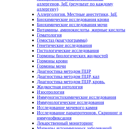
аллергенов, IgE (результат по каждому
аллергену)
Аллергология. Местные анестетики, IgE
Биохимические исследования крови
Биохимические исследования мочи
Витамины, аминокислоты, жирные кислоты
Гематология
Гемостаз (коагулограмма)
Генетические исследования
Гистологические исследования
Гормоны биологических жидкостей
Гормоны крови
Гормоны мочи
Диагностика методом ПЦР
Диагностика методом ПЦР, кал
Диагностика методом ПЦР, кровь.
Жидкостная цитология
Изосерология
Иммуногистохимические исследования
Иммунологические исследования
Исследование мочевого камня
Исследование парапротеинов. Скрининг и
иммунофиксация
Лекарственный мониторинг
Маркеры аутоиммунных заболеваний