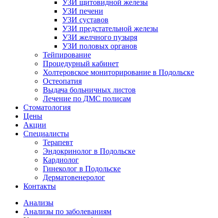
УЗИ щитовидной железы
УЗИ печени
УЗИ суставов
УЗИ предстательной железы
УЗИ желчного пузыря
УЗИ половых органов
Тейпирование
Процедурный кабинет
Холтеровское мониторирование в Подольске
Остеопатия
Выдача больничных листов
Лечение по ДМС полисам
Стоматология
Цены
Акции
Специалисты
Терапевт
Эндокринолог в Подольске
Кардиолог
Гинеколог в Подольске
Дерматовенеролог
Контакты
Анализы
Анализы по заболеваниям