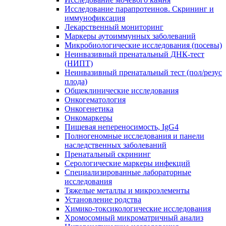
Исследование парапротеинов. Скрининг и
иммунофиксация
Лекарственный мониторинг
Маркеры аутоиммунных заболеваний
Микробиологические исследования (посевы)
Неинвазивный пренатальный ДНК-тест
(НИПТ)
Неинвазивный пренатальный тест (пол/резус
плода)
Общеклинические исследования
Онкогематология
Онкогенетика
Онкомаркеры
Пищевая непереносимость, IgG4
Полногеномные исследования и панели
наследственных заболеваний
Пренатальный скрининг
Серологические маркеры инфекций
Специализированные лабораторные
исследования
Тяжелые металлы и микроэлементы
Установление родства
Химико-токсикологические исследования
Хромосомный микроматричный анализ