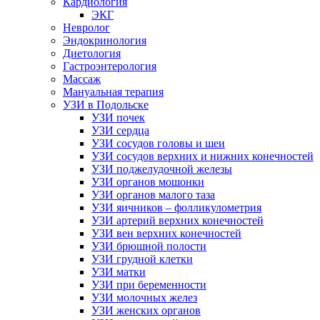
Кардиология
ЭКГ
Невролог
Эндокринология
Диетология
Гастроэнтерология
Массаж
Мануальная терапия
УЗИ в Подольске
УЗИ почек
УЗИ сердца
УЗИ сосудов головы и шеи
УЗИ сосудов верхних и нижних конечностей
УЗИ поджелудочной железы
УЗИ органов мошонки
УЗИ органов малого таза
УЗИ яичников – фолликулометрия
УЗИ артерий верхних конечностей
УЗИ вен верхних конечностей
УЗИ брюшной полости
УЗИ грудной клетки
УЗИ матки
УЗИ при беременности
УЗИ молочных желез
УЗИ женских органов