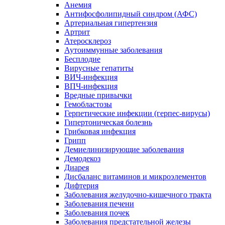
Анемия
Антифосфолипидный синдром (АФС)
Артериальная гипертензия
Артрит
Атеросклероз
Аутоиммунные заболевания
Бесплодие
Вирусные гепатиты
ВИЧ-инфекция
ВПЧ-инфекция
Вредные привычки
Гемобластозы
Герпетические инфекции (герпес-вирусы)
Гипертоническая болезнь
Грибковая инфекция
Грипп
Демиелинизирующие заболевания
Демодекоз
Диарея
Дисбаланс витаминов и микроэлементов
Дифтерия
Заболевания желудочно-кишечного тракта
Заболевания печени
Заболевания почек
Заболевания предстательной железы