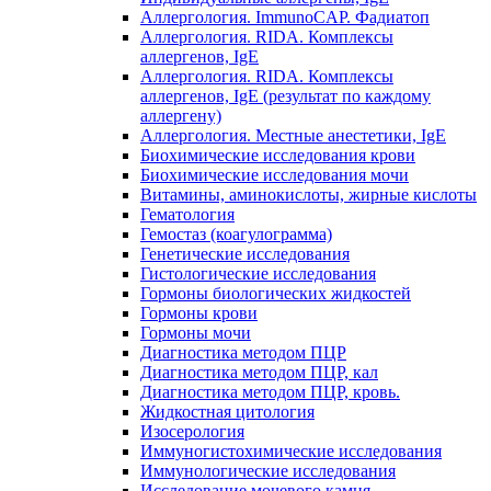
Аллергология. ImmunoCAP. Фадиатоп
Аллергология. RIDA. Комплексы
аллергенов, IgE
Аллергология. RIDA. Комплексы
аллергенов, IgE (результат по каждому
аллергену)
Аллергология. Местные анестетики, IgE
Биохимические исследования крови
Биохимические исследования мочи
Витамины, аминокислоты, жирные кислоты
Гематология
Гемостаз (коагулограмма)
Генетические исследования
Гистологические исследования
Гормоны биологических жидкостей
Гормоны крови
Гормоны мочи
Диагностика методом ПЦР
Диагностика методом ПЦР, кал
Диагностика методом ПЦР, кровь.
Жидкостная цитология
Изосерология
Иммуногистохимические исследования
Иммунологические исследования
Исследование мочевого камня