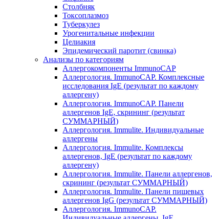
Столбняк
Токсоплазмоз
Туберкулез
Урогенитальные инфекции
Целиакия
Эпидемический паротит (свинка)
Анализы по категориям
Аллергокомпоненты ImmunoCAP
Аллергология. ImmunoCAP. Комплексные
исследования IgE (результат по каждому
аллергену)
Аллергология. ImmunoCAP. Панели
аллергенов IgE, скрининг (результат
СУММАРНЫЙ)
Аллергология. Immulite. Индивидуальные
аллергены
Аллергология. Immulite. Комплексы
аллергенов, IgE (результат по каждому
аллергену)
Аллергология. Immulite. Панели аллергенов,
скрининг (результат СУММАРНЫЙ)
Аллергология. Immulite. Панели пищевых
аллергенов IgG (результат СУММАРНЫЙ)
Аллергология. ImmunoCAP.
Индивидуальные аллергены, IgE