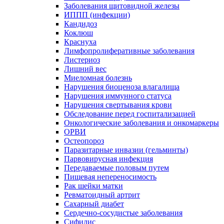
Заболевания щитовидной железы
ИППП (инфекции)
Кандидоз
Коклюш
Краснуха
Лимфопролиферативные заболевания
Листериоз
Лишний вес
Миеломная болезнь
Нарушения биоценоза влагалища
Нарушения иммунного статуса
Нарушения свертывания крови
Обследование перед госпитализацией
Онкологические заболевания и онкомаркеры
ОРВИ
Остеопороз
Паразитарные инвазии (гельминты)
Парвовирусная инфекция
Передаваемые половым путем
Пищевая непереносимость
Рак шейки матки
Ревматоидный артрит
Сахарный диабет
Сердечно-сосудистые заболевания
Сифилис