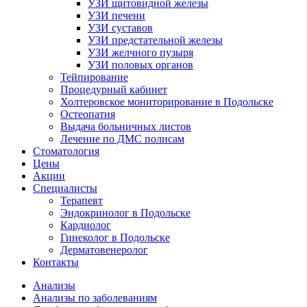
УЗИ щитовидной железы
УЗИ печени
УЗИ суставов
УЗИ предстательной железы
УЗИ желчного пузыря
УЗИ половых органов
Тейпирование
Процедурный кабинет
Холтеровское мониторирование в Подольске
Остеопатия
Выдача больничных листов
Лечение по ДМС полисам
Стоматология
Цены
Акции
Специалисты
Терапевт
Эндокринолог в Подольске
Кардиолог
Гинеколог в Подольске
Дерматовенеролог
Контакты
Анализы
Анализы по заболеваниям