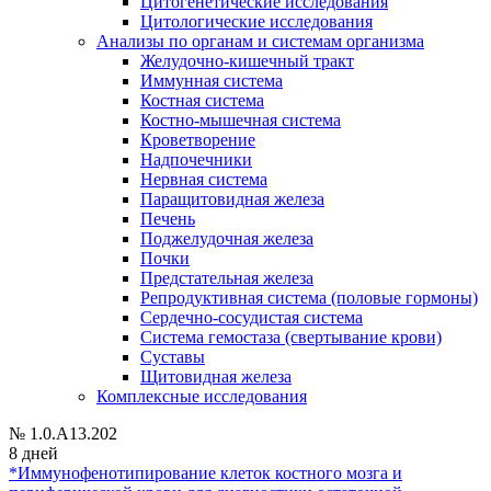
Цитогенетические исследования
Цитологические исследования
Анализы по органам и системам организма
Желудочно-кишечный тракт
Иммунная система
Костная система
Костно-мышечная система
Кроветворение
Надпочечники
Нервная система
Паращитовидная железа
Печень
Поджелудочная железа
Почки
Предстательная железа
Репродуктивная система (половые гормоны)
Сердечно-сосудистая система
Система гемостаза (свертывание крови)
Суставы
Щитовидная железа
Комплексные исследования
№ 1.0.A13.202
8 дней
*Иммунофенотипирование клеток костного мозга и