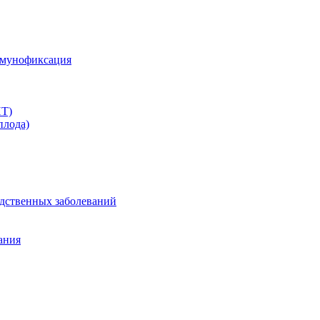
ммунофиксация
ПТ)
плода)
дственных заболеваний
ания