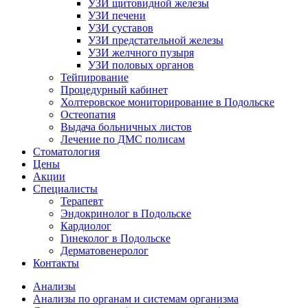
УЗИ щитовидной железы
УЗИ печени
УЗИ суставов
УЗИ предстательной железы
УЗИ желчного пузыря
УЗИ половых органов
Тейпирование
Процедурный кабинет
Холтеровское мониторирование в Подольске
Остеопатия
Выдача больничных листов
Лечение по ДМС полисам
Стоматология
Цены
Акции
Специалисты
Терапевт
Эндокринолог в Подольске
Кардиолог
Гинеколог в Подольске
Дерматовенеролог
Контакты
Анализы
Анализы по органам и системам организма