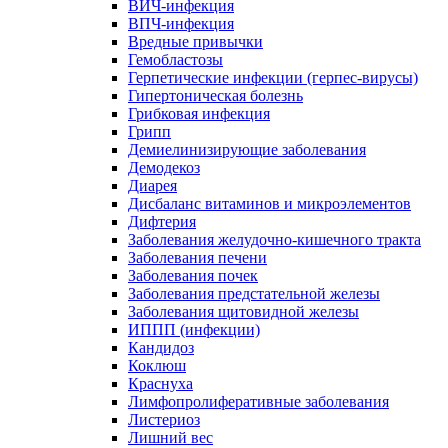
ВИЧ-инфекция
ВПЧ-инфекция
Вредные привычки
Гемобластозы
Герпетические инфекции (герпес-вирусы)
Гипертоническая болезнь
Грибковая инфекция
Грипп
Демиелинизирующие заболевания
Демодекоз
Диарея
Дисбаланс витаминов и микроэлементов
Дифтерия
Заболевания желудочно-кишечного тракта
Заболевания печени
Заболевания почек
Заболевания предстательной железы
Заболевания щитовидной железы
ИППП (инфекции)
Кандидоз
Коклюш
Краснуха
Лимфопролиферативные заболевания
Листериоз
Лишний вес