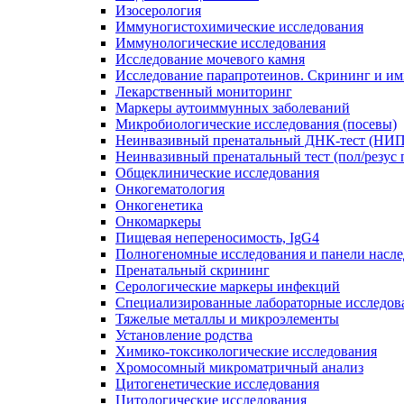
Изосерология
Иммуногистохимические исследования
Иммунологические исследования
Исследование мочевого камня
Исследование парапротеинов. Скрининг и и
Лекарственный мониторинг
Маркеры аутоиммунных заболеваний
Микробиологические исследования (посевы)
Неинвазивный пренатальный ДНК-тест (НИ
Неинвазивный пренатальный тест (пол/резус 
Общеклинические исследования
Онкогематология
Онкогенетика
Онкомаркеры
Пищевая непереносимость, IgG4
Полногеномные исследования и панели насле
Пренатальный скрининг
Серологические маркеры инфекций
Специализированные лабораторные исследов
Тяжелые металлы и микроэлементы
Установление родства
Химико-токсикологические исследования
Хромосомный микроматричный анализ
Цитогенетические исследования
Цитологические исследования