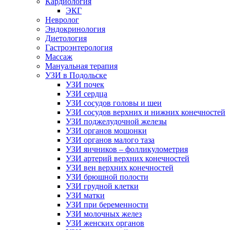
Кардиология
ЭКГ
Невролог
Эндокринология
Диетология
Гастроэнтерология
Массаж
Мануальная терапия
УЗИ в Подольске
УЗИ почек
УЗИ сердца
УЗИ сосудов головы и шеи
УЗИ сосудов верхних и нижних конечностей
УЗИ поджелудочной железы
УЗИ органов мошонки
УЗИ органов малого таза
УЗИ яичников – фолликулометрия
УЗИ артерий верхних конечностей
УЗИ вен верхних конечностей
УЗИ брюшной полости
УЗИ грудной клетки
УЗИ матки
УЗИ при беременности
УЗИ молочных желез
УЗИ женских органов