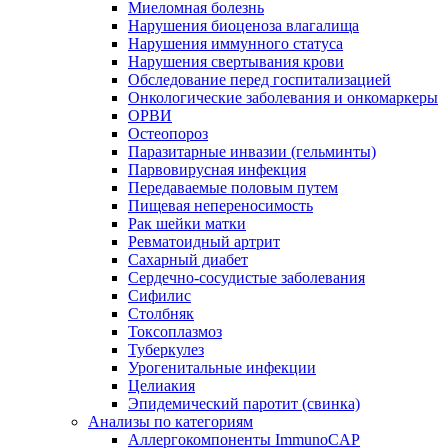
Миеломная болезнь
Нарушения биоценоза влагалища
Нарушения иммунного статуса
Нарушения свертывания крови
Обследование перед госпитализацией
Онкологические заболевания и онкомаркеры
ОРВИ
Остеопороз
Паразитарные инвазии (гельминты)
Парвовирусная инфекция
Передаваемые половым путем
Пищевая непереносимость
Рак шейки матки
Ревматоидный артрит
Сахарный диабет
Сердечно-сосудистые заболевания
Сифилис
Столбняк
Токсоплазмоз
Туберкулез
Урогенитальные инфекции
Целиакия
Эпидемический паротит (свинка)
Анализы по категориям
Аллергокомпоненты ImmunoCAP