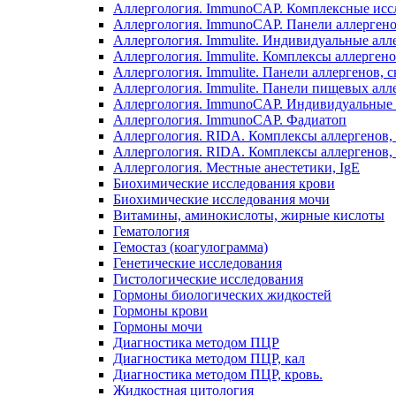
Аллергология. ImmunoCAP. Комплексные иссле
Аллергология. ImmunoCAP. Панели аллерген
Аллергология. Immulite. Индивидуальные алл
Аллергология. Immulite. Комплексы аллергенов
Аллергология. Immulite. Панели аллергенов
Аллергология. Immulite. Панели пищевых а
Аллергология. ImmunoCAP. Индивидуальные 
Аллергология. ImmunoCAP. Фадиатоп
Аллергология. RIDA. Комплексы аллергенов,
Аллергология. RIDA. Комплексы аллергенов, I
Аллергология. Местные анестетики, IgE
Биохимические исследования крови
Биохимические исследования мочи
Витамины, аминокислоты, жирные кислоты
Гематология
Гемостаз (коагулограмма)
Генетические исследования
Гистологические исследования
Гормоны биологических жидкостей
Гормоны крови
Гормоны мочи
Диагностика методом ПЦР
Диагностика методом ПЦР, кал
Диагностика методом ПЦР, кровь.
Жидкостная цитология