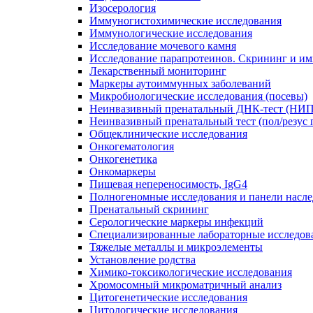
Изосерология
Иммуногистохимические исследования
Иммунологические исследования
Исследование мочевого камня
Исследование парапротеинов. Скрининг и и
Лекарственный мониторинг
Маркеры аутоиммунных заболеваний
Микробиологические исследования (посевы)
Неинвазивный пренатальный ДНК-тест (НИ
Неинвазивный пренатальный тест (пол/резус 
Общеклинические исследования
Онкогематология
Онкогенетика
Онкомаркеры
Пищевая непереносимость, IgG4
Полногеномные исследования и панели насле
Пренатальный скрининг
Серологические маркеры инфекций
Специализированные лабораторные исследов
Тяжелые металлы и микроэлементы
Установление родства
Химико-токсикологические исследования
Хромосомный микроматричный анализ
Цитогенетические исследования
Цитологические исследования