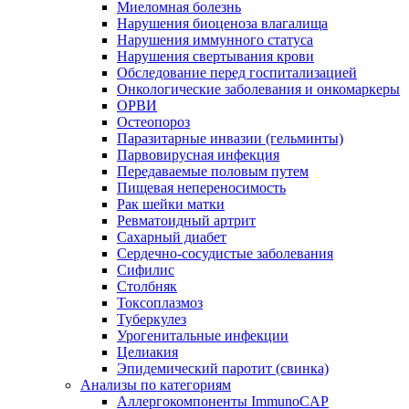
Миеломная болезнь
Нарушения биоценоза влагалища
Нарушения иммунного статуса
Нарушения свертывания крови
Обследование перед госпитализацией
Онкологические заболевания и онкомаркеры
ОРВИ
Остеопороз
Паразитарные инвазии (гельминты)
Парвовирусная инфекция
Передаваемые половым путем
Пищевая непереносимость
Рак шейки матки
Ревматоидный артрит
Сахарный диабет
Сердечно-сосудистые заболевания
Сифилис
Столбняк
Токсоплазмоз
Туберкулез
Урогенитальные инфекции
Целиакия
Эпидемический паротит (свинка)
Анализы по категориям
Аллергокомпоненты ImmunoCAP