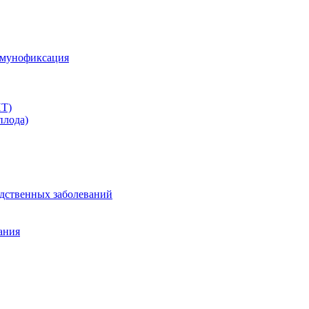
ммунофиксация
ПТ)
плода)
дственных заболеваний
ания