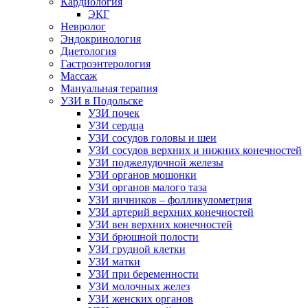
Кардиология
ЭКГ
Невролог
Эндокринология
Диетология
Гастроэнтерология
Массаж
Мануальная терапия
УЗИ в Подольске
УЗИ почек
УЗИ сердца
УЗИ сосудов головы и шеи
УЗИ сосудов верхних и нижних конечностей
УЗИ поджелудочной железы
УЗИ органов мошонки
УЗИ органов малого таза
УЗИ яичников – фолликулометрия
УЗИ артерий верхних конечностей
УЗИ вен верхних конечностей
УЗИ брюшной полости
УЗИ грудной клетки
УЗИ матки
УЗИ при беременности
УЗИ молочных желез
УЗИ женских органов