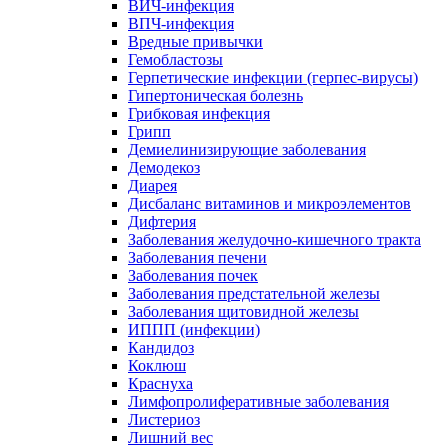
ВИЧ-инфекция
ВПЧ-инфекция
Вредные привычки
Гемобластозы
Герпетические инфекции (герпес-вирусы)
Гипертоническая болезнь
Грибковая инфекция
Грипп
Демиелинизирующие заболевания
Демодекоз
Диарея
Дисбаланс витаминов и микроэлементов
Дифтерия
Заболевания желудочно-кишечного тракта
Заболевания печени
Заболевания почек
Заболевания предстательной железы
Заболевания щитовидной железы
ИППП (инфекции)
Кандидоз
Коклюш
Краснуха
Лимфопролиферативные заболевания
Листериоз
Лишний вес