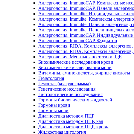
Аллергология. ImmunoCAP. Комплексные иссле
Аллергология. ImmunoCAP. Панели аллерген
Аллергология. Immulite. Индивидуальные алл
Аллергология. Immulite. Комплексы аллергенов
Аллергология. Immulite. Панели аллергенов
Аллергология. Immulite. Панели пищевых а
Аллергология. ImmunoCAP. Индивидуальные 
Аллергология. ImmunoCAP. Фадиатоп
Аллергология. RIDA. Комплексы аллергенов,
Аллергология. RIDA. Комплексы аллергенов, I
Аллергология. Местные анестетики, IgE
Биохимические исследования крови
Биохимические исследования мочи
Витамины, аминокислоты, жирные кислоты
Гематология
Гемостаз (коагулограмма)
Генетические исследования
Гистологические исследования
Гормоны биологических жидкостей
Гормоны крови
Гормоны мочи
Диагностика методом ПЦР
Диагностика методом ПЦР, кал
Диагностика методом ПЦР, кровь.
Жидкостная цитология