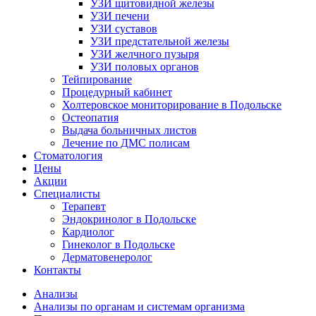
УЗИ щитовидной железы
УЗИ печени
УЗИ суставов
УЗИ предстательной железы
УЗИ желчного пузыря
УЗИ половых органов
Тейпирование
Процедурный кабинет
Холтеровское мониторирование в Подольске
Остеопатия
Выдача больничных листов
Лечение по ДМС полисам
Стоматология
Цены
Акции
Специалисты
Терапевт
Эндокринолог в Подольске
Кардиолог
Гинеколог в Подольске
Дерматовенеролог
Контакты
Анализы
Анализы по органам и системам организма