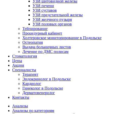
УЗИ щитовидной железы
УЗИ печени
УЗИ суставов
УЗИ предстательной железы
УЗИ желчного пузыря
УЗИ половых органов
Тейпирование
Процедурный кабинет
Холтеровское мониторирование в Подольске
Остеопатия
Выдача больничных листов
Лечение по ДМС полисам
Стоматология
Цены
Акции
Специалисты
Терапевт
Эндокринолог в Подольске
Кардиолог
Гинеколог в Подольске
Дерматовенеролог
Контакты
Анализы
Анализы по категориям