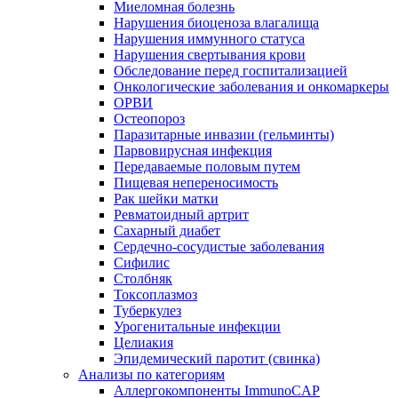
Миеломная болезнь
Нарушения биоценоза влагалища
Нарушения иммунного статуса
Нарушения свертывания крови
Обследование перед госпитализацией
Онкологические заболевания и онкомаркеры
ОРВИ
Остеопороз
Паразитарные инвазии (гельминты)
Парвовирусная инфекция
Передаваемые половым путем
Пищевая непереносимость
Рак шейки матки
Ревматоидный артрит
Сахарный диабет
Сердечно-сосудистые заболевания
Сифилис
Столбняк
Токсоплазмоз
Туберкулез
Урогенитальные инфекции
Целиакия
Эпидемический паротит (свинка)
Анализы по категориям
Аллергокомпоненты ImmunoCAP