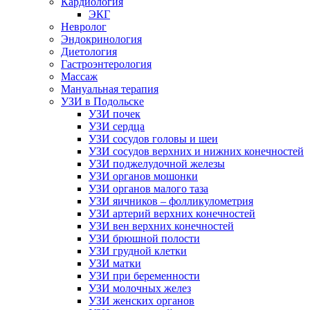
Кардиология
ЭКГ
Невролог
Эндокринология
Диетология
Гастроэнтерология
Массаж
Мануальная терапия
УЗИ в Подольске
УЗИ почек
УЗИ сердца
УЗИ сосудов головы и шеи
УЗИ сосудов верхних и нижних конечностей
УЗИ поджелудочной железы
УЗИ органов мошонки
УЗИ органов малого таза
УЗИ яичников – фолликулометрия
УЗИ артерий верхних конечностей
УЗИ вен верхних конечностей
УЗИ брюшной полости
УЗИ грудной клетки
УЗИ матки
УЗИ при беременности
УЗИ молочных желез
УЗИ женских органов