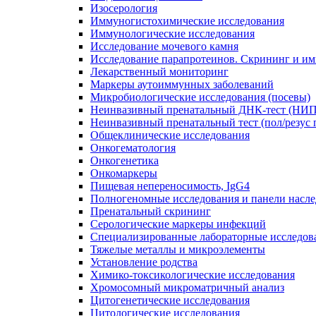
Изосерология
Иммуногистохимические исследования
Иммунологические исследования
Исследование мочевого камня
Исследование парапротеинов. Скрининг и и
Лекарственный мониторинг
Маркеры аутоиммунных заболеваний
Микробиологические исследования (посевы)
Неинвазивный пренатальный ДНК-тест (НИ
Неинвазивный пренатальный тест (пол/резус 
Общеклинические исследования
Онкогематология
Онкогенетика
Онкомаркеры
Пищевая непереносимость, IgG4
Полногеномные исследования и панели насле
Пренатальный скрининг
Серологические маркеры инфекций
Специализированные лабораторные исследов
Тяжелые металлы и микроэлементы
Установление родства
Химико-токсикологические исследования
Хромосомный микроматричный анализ
Цитогенетические исследования
Цитологические исследования