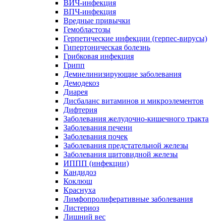
ВИЧ-инфекция
ВПЧ-инфекция
Вредные привычки
Гемобластозы
Герпетические инфекции (герпес-вирусы)
Гипертоническая болезнь
Грибковая инфекция
Грипп
Демиелинизирующие заболевания
Демодекоз
Диарея
Дисбаланс витаминов и микроэлементов
Дифтерия
Заболевания желудочно-кишечного тракта
Заболевания печени
Заболевания почек
Заболевания предстательной железы
Заболевания щитовидной железы
ИППП (инфекции)
Кандидоз
Коклюш
Краснуха
Лимфопролиферативные заболевания
Листериоз
Лишний вес