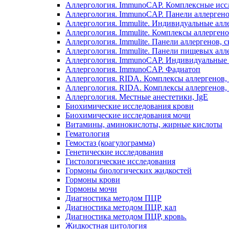
Аллергология. ImmunoCAP. Комплексные иссле
Аллергология. ImmunoCAP. Панели аллерген
Аллергология. Immulite. Индивидуальные алл
Аллергология. Immulite. Комплексы аллергенов
Аллергология. Immulite. Панели аллергенов
Аллергология. Immulite. Панели пищевых а
Аллергология. ImmunoCAP. Индивидуальные 
Аллергология. ImmunoCAP. Фадиатоп
Аллергология. RIDA. Комплексы аллергенов,
Аллергология. RIDA. Комплексы аллергенов, I
Аллергология. Местные анестетики, IgE
Биохимические исследования крови
Биохимические исследования мочи
Витамины, аминокислоты, жирные кислоты
Гематология
Гемостаз (коагулограмма)
Генетические исследования
Гистологические исследования
Гормоны биологических жидкостей
Гормоны крови
Гормоны мочи
Диагностика методом ПЦР
Диагностика методом ПЦР, кал
Диагностика методом ПЦР, кровь.
Жидкостная цитология