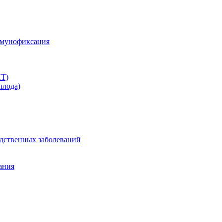
ммунофиксация
ПТ)
плода)
дственных заболеваний
ания